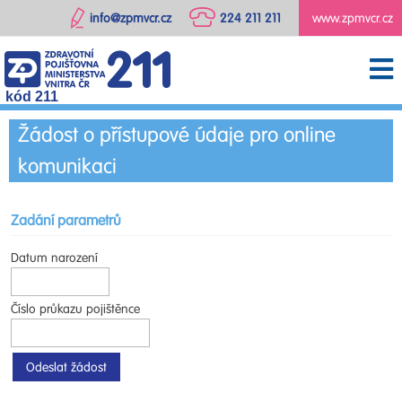
info@zpmvcr.cz
224 211 211
www.zpmvcr.cz
kód 211
Žádost o přístupové údaje pro online
komunikaci
Zadání parametrů
Datum narození
Číslo průkazu pojištěnce