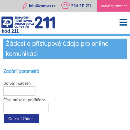
info@zpmvcr.cz
224 211 211
www.zpmvcr.cz
kód 211
Žádost o přístupové údaje pro online
komunikaci
Zadání parametrů
Datum narození
Číslo průkazu pojištěnce