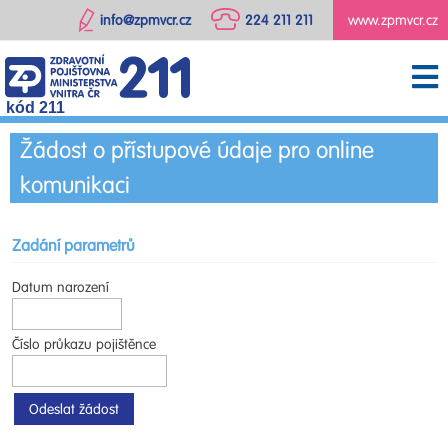
info@zpmvcr.cz
224 211 211
www.zpmvcr.cz
kód 211
Žádost o přístupové údaje pro online
komunikaci
Zadání parametrů
Datum narození
Číslo průkazu pojištěnce