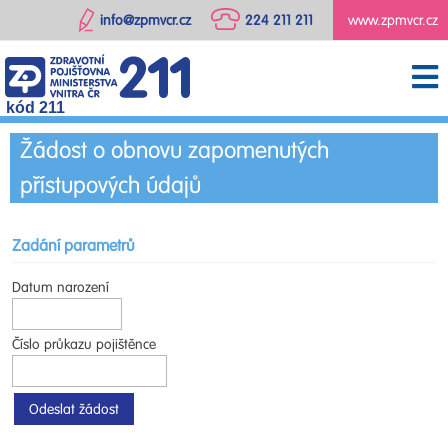
info@zpmvcr.cz
224 211 211
www.zpmvcr.cz
kód 211
Žádost o obnovu zapomenutých
přístupových údajů
Zadání parametrů
Datum narození
Číslo průkazu pojištěnce