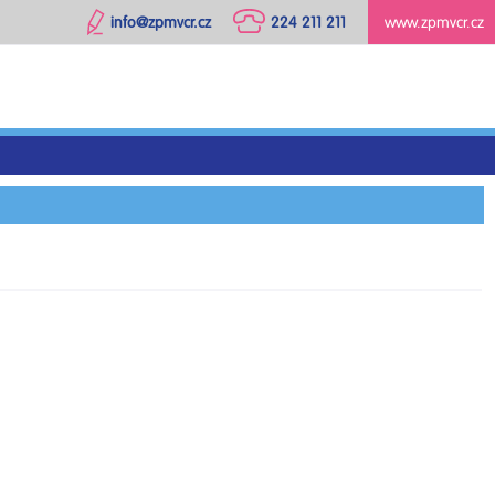
info@zpmvcr.cz
224 211 211
www.zpmvcr.cz