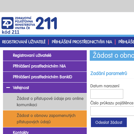
kód 211
REGISTROVANÍ UŽIVATELÉ
PŘIHLÁŠENÍ PROSTŘEDNICTVÍM NIA
PŘIHLÁŠ
Žádost o obno
Registrovaní uživatelé
Přihlášení prostřednictvím NIA
Zadání parametrů
Přihlášení prostřednictvím BankID
Datum narození
Veřejnost
Žádost o přístupové údaje pro online
Číslo průkazu pojištěnce
komunikaci
Žádost o obnovu zapomenutých
přístupových údajů
Kontakty