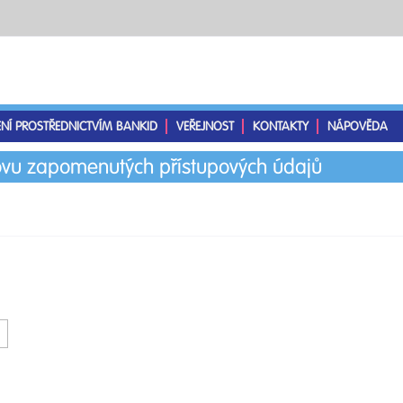
ENÍ PROSTŘEDNICTVÍM BANKID
VEŘEJNOST
KONTAKTY
NÁPOVĚDA
vu zapomenutých přístupových údajů