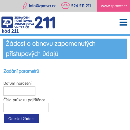
info@zpmvcr.cz
224 211 211
www.zpmvcr.cz
kód 211
Žádost o obnovu zapomenutých
přístupových údajů
Zadání parametrů
Datum narození
Číslo průkazu pojištěnce