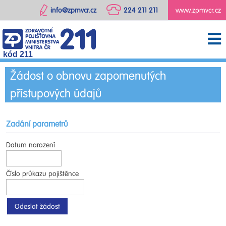
info@zpmvcr.cz
224 211 211
www.zpmvcr.cz
kód 211
Žádost o obnovu zapomenutých
přístupových údajů
Zadání parametrů
Datum narození
Číslo průkazu pojištěnce