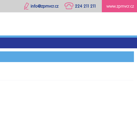
info@zpmvcr.cz
224 211 211
www.zpmvcr.cz