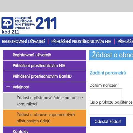
kód 211
REGISTROVANÍ UŽIVATELÉ
PŘIHLÁŠENÍ PROSTŘEDNICTVÍM NIA
PŘIHLÁŠ
Žádost o obno
Registrovaní uživatelé
Přihlášení prostřednictvím NIA
Zadání parametrů
Přihlášení prostřednictvím BankID
Datum narození
Veřejnost
Žádost o přístupové údaje pro online
Číslo průkazu pojištěnce
komunikaci
Žádost o obnovu zapomenutých
přístupových údajů
Kontakty