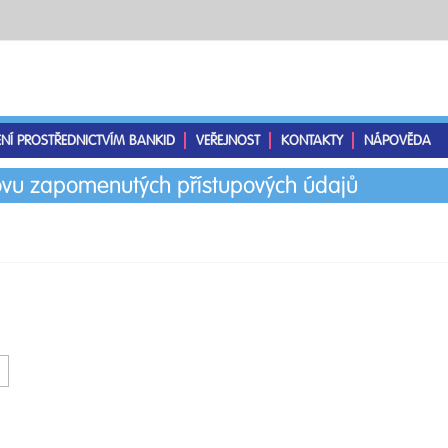
ENÍ PROSTŘEDNICTVÍM BANKID
VEŘEJNOST
KONTAKTY
NÁPOVĚDA
vu zapomenutých přístupových údajů