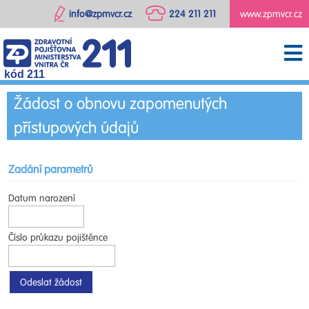
info@zpmvcr.cz
224 211 211
www.zpmvcr.cz
kód 211
Žádost o obnovu zapomenutých
přístupových údajů
Zadání parametrů
Datum narození
Číslo průkazu pojištěnce