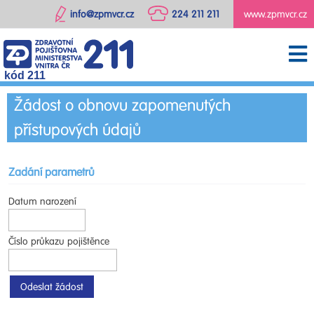
info@zpmvcr.cz
224 211 211
www.zpmvcr.cz
kód 211
Žádost o obnovu zapomenutých
přístupových údajů
Zadání parametrů
Datum narození
Číslo průkazu pojištěnce