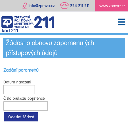
info@zpmvcr.cz
224 211 211
www.zpmvcr.cz
kód 211
Žádost o obnovu zapomenutých
přístupových údajů
Zadání parametrů
Datum narození
Číslo průkazu pojištěnce