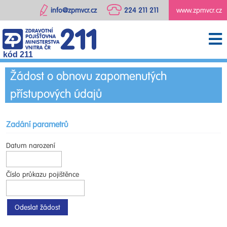
info@zpmvcr.cz
224 211 211
www.zpmvcr.cz
kód 211
Žádost o obnovu zapomenutých
přístupových údajů
Zadání parametrů
Datum narození
Číslo průkazu pojištěnce