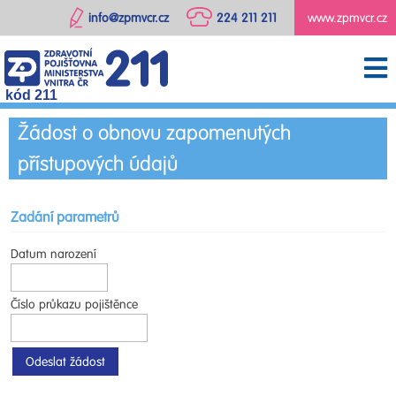
info@zpmvcr.cz
224 211 211
www.zpmvcr.cz
kód 211
Žádost o obnovu zapomenutých
přístupových údajů
Zadání parametrů
Datum narození
Číslo průkazu pojištěnce