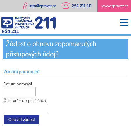
info@zpmvcr.cz
224 211 211
www.zpmvcr.cz
kód 211
Žádost o obnovu zapomenutých
přístupových údajů
Zadání parametrů
Datum narození
Číslo průkazu pojištěnce