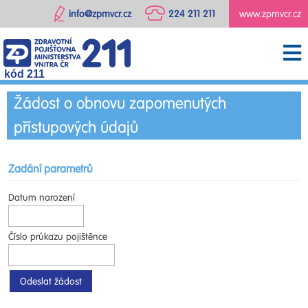
info@zpmvcr.cz
224 211 211
www.zpmvcr.cz
kód 211
Žádost o obnovu zapomenutých
přístupových údajů
Zadání parametrů
Datum narození
Číslo průkazu pojištěnce