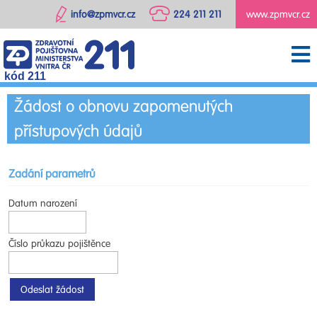
info@zpmvcr.cz
224 211 211
www.zpmvcr.cz
kód 211
Žádost o obnovu zapomenutých
přístupových údajů
Zadání parametrů
Datum narození
Číslo průkazu pojištěnce