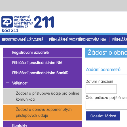
kód 211
REGISTROVANÍ UŽIVATELÉ
PŘIHLÁŠENÍ PROSTŘEDNICTVÍM NIA
PŘIHLÁŠ
Žádost o obno
Registrovaní uživatelé
Přihlášení prostřednictvím NIA
Zadání parametrů
Přihlášení prostřednictvím BankID
Datum narození
Veřejnost
Žádost o přístupové údaje pro online
Číslo průkazu pojištěnce
komunikaci
Žádost o obnovu zapomenutých
přístupových údajů
Kontakty