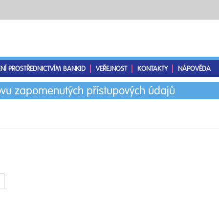
ENÍ PROSTŘEDNICTVÍM BANKID
VEŘEJNOST
KONTAKTY
NÁPOVĚDA
vu zapomenutých přístupových údajů