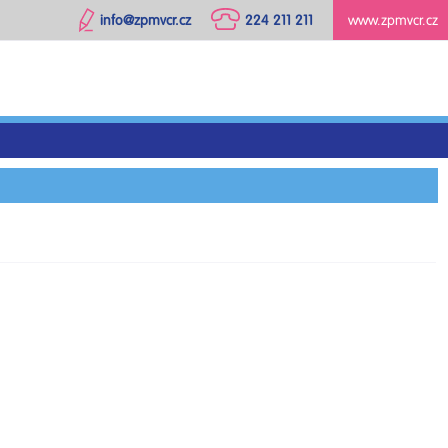
info@zpmvcr.cz
224 211 211
www.zpmvcr.cz