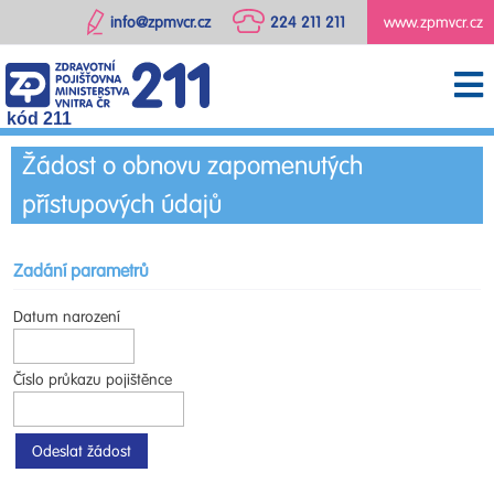
info@zpmvcr.cz
224 211 211
www.zpmvcr.cz
kód 211
Žádost o obnovu zapomenutých
přístupových údajů
Zadání parametrů
Datum narození
Číslo průkazu pojištěnce