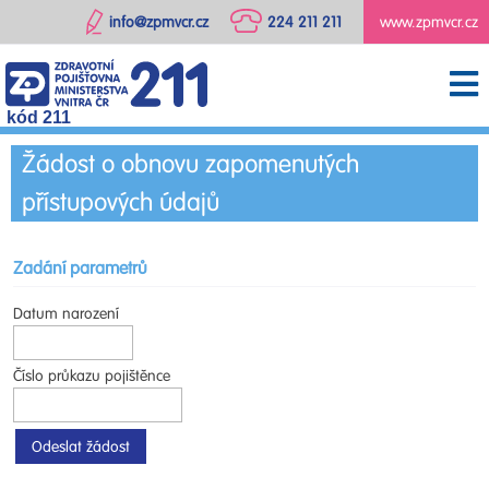
info@zpmvcr.cz
224 211 211
www.zpmvcr.cz
kód 211
Žádost o obnovu zapomenutých
přístupových údajů
Zadání parametrů
Datum narození
Číslo průkazu pojištěnce