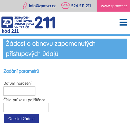
info@zpmvcr.cz
224 211 211
www.zpmvcr.cz
kód 211
Žádost o obnovu zapomenutých
přístupových údajů
Zadání parametrů
Datum narození
Číslo průkazu pojištěnce