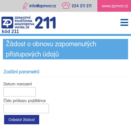
info@zpmvcr.cz
224 211 211
www.zpmvcr.cz
kód 211
Žádost o obnovu zapomenutých
přístupových údajů
Zadání parametrů
Datum narození
Číslo průkazu pojištěnce