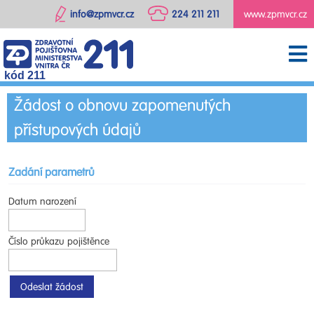
info@zpmvcr.cz
224 211 211
www.zpmvcr.cz
kód 211
Žádost o obnovu zapomenutých
přístupových údajů
Zadání parametrů
Datum narození
Číslo průkazu pojištěnce