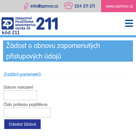
info@zpmvcr.cz
224 211 211
www.zpmvcr.cz
kód 211
Žádost o obnovu zapomenutých
přístupových údajů
Zadání parametrů
Datum narození
Číslo průkazu pojištěnce