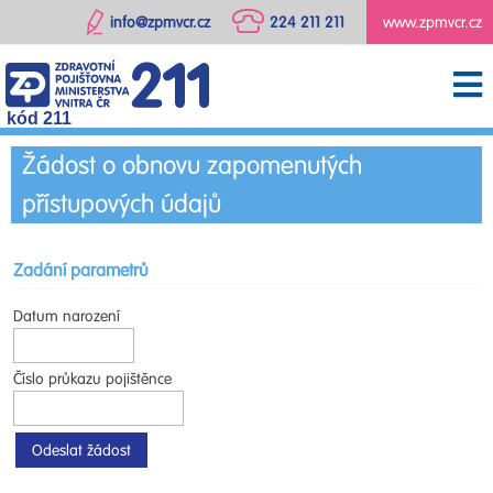
info@zpmvcr.cz
224 211 211
www.zpmvcr.cz
kód 211
Žádost o obnovu zapomenutých
přístupových údajů
Zadání parametrů
Datum narození
Číslo průkazu pojištěnce