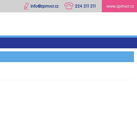
info@zpmvcr.cz
224 211 211
www.zpmvcr.cz