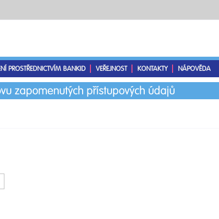
ENÍ PROSTŘEDNICTVÍM BANKID
VEŘEJNOST
KONTAKTY
NÁPOVĚDA
vu zapomenutých přístupových údajů