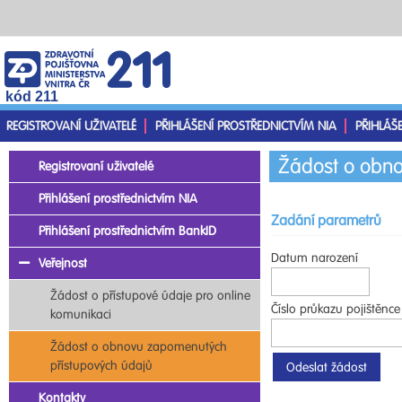
kód 211
REGISTROVANÍ UŽIVATELÉ
PŘIHLÁŠENÍ PROSTŘEDNICTVÍM NIA
PŘIHLÁŠ
Žádost o obno
Registrovaní uživatelé
Přihlášení prostřednictvím NIA
Zadání parametrů
Přihlášení prostřednictvím BankID
Datum narození
Veřejnost
Žádost o přístupové údaje pro online
Číslo průkazu pojištěnce
komunikaci
Žádost o obnovu zapomenutých
přístupových údajů
Kontakty