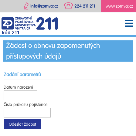
info@zpmvcr.cz
224 211 211
www.zpmvcr.cz
kód 211
Žádost o obnovu zapomenutých
přístupových údajů
Zadání parametrů
Datum narození
Číslo průkazu pojištěnce