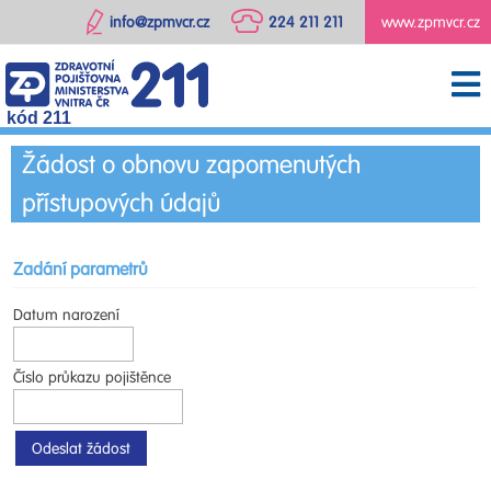
info@zpmvcr.cz
224 211 211
www.zpmvcr.cz
kód 211
Žádost o obnovu zapomenutých
přístupových údajů
Zadání parametrů
Datum narození
Číslo průkazu pojištěnce