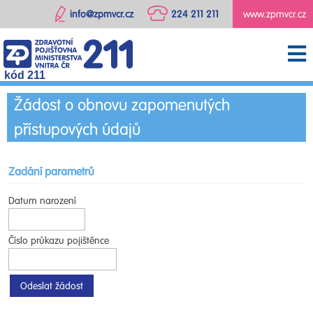
info@zpmvcr.cz
224 211 211
www.zpmvcr.cz
kód 211
Žádost o obnovu zapomenutých
přístupových údajů
Zadání parametrů
Datum narození
Číslo průkazu pojištěnce