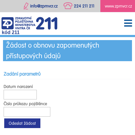
info@zpmvcr.cz
224 211 211
www.zpmvcr.cz
kód 211
Žádost o obnovu zapomenutých
přístupových údajů
Zadání parametrů
Datum narození
Číslo průkazu pojištěnce