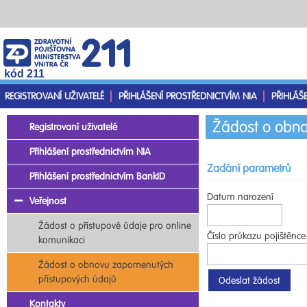
kód 211
REGISTROVANÍ UŽIVATELÉ
PŘIHLÁŠENÍ PROSTŘEDNICTVÍM NIA
PŘIHLÁŠ
Žádost o obno
Registrovaní uživatelé
Přihlášení prostřednictvím NIA
Zadání parametrů
Přihlášení prostřednictvím BankID
Datum narození
Veřejnost
Žádost o přístupové údaje pro online
Číslo průkazu pojištěnce
komunikaci
Žádost o obnovu zapomenutých
přístupových údajů
Kontakty