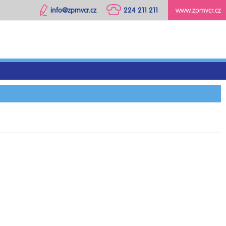
info@zpmvcr.cz
224 211 211
www.zpmvcr.cz