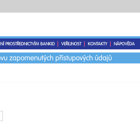
ENÍ PROSTŘEDNICTVÍM BANKID
VEŘEJNOST
KONTAKTY
NÁPOVĚDA
vu zapomenutých přístupových údajů