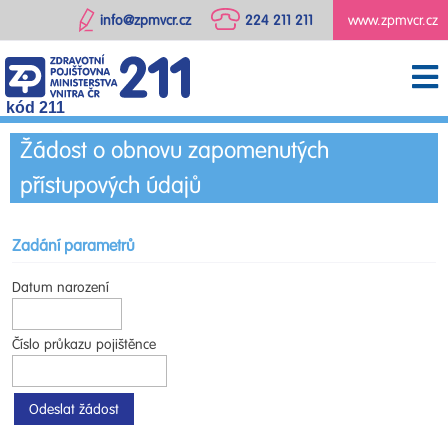
info@zpmvcr.cz
224 211 211
www.zpmvcr.cz
kód 211
Žádost o obnovu zapomenutých
přístupových údajů
Zadání parametrů
Datum narození
Číslo průkazu pojištěnce