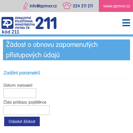
info@zpmvcr.cz
224 211 211
www.zpmvcr.cz
kód 211
Žádost o obnovu zapomenutých
přístupových údajů
Zadání parametrů
Datum narození
Číslo průkazu pojištěnce