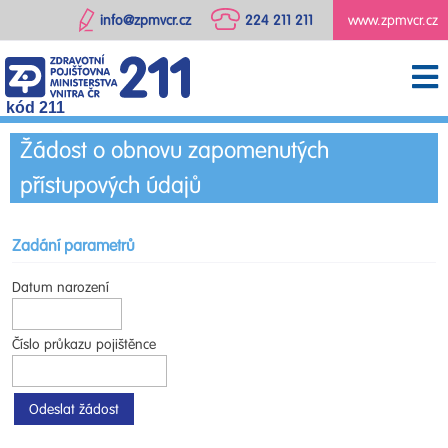
info@zpmvcr.cz
224 211 211
www.zpmvcr.cz
kód 211
Žádost o obnovu zapomenutých
přístupových údajů
Zadání parametrů
Datum narození
Číslo průkazu pojištěnce