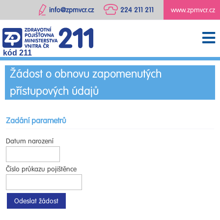
info@zpmvcr.cz
224 211 211
www.zpmvcr.cz
kód 211
Žádost o obnovu zapomenutých
přístupových údajů
Zadání parametrů
Datum narození
Číslo průkazu pojištěnce