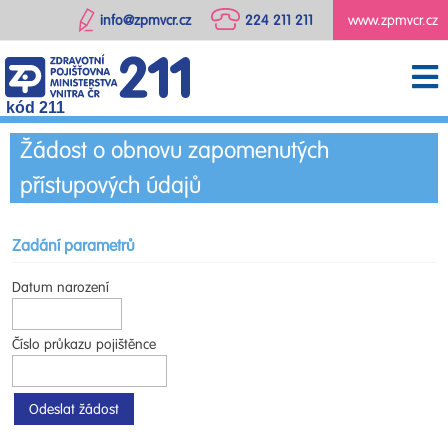
info@zpmvcr.cz
224 211 211
www.zpmvcr.cz
kód 211
Žádost o obnovu zapomenutých
přístupových údajů
Zadání parametrů
Datum narození
Číslo průkazu pojištěnce