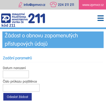
info@zpmvcr.cz
224 211 211
www.zpmvcr.cz
kód 211
Žádost o obnovu zapomenutých
přístupových údajů
Zadání parametrů
Datum narození
Číslo průkazu pojištěnce