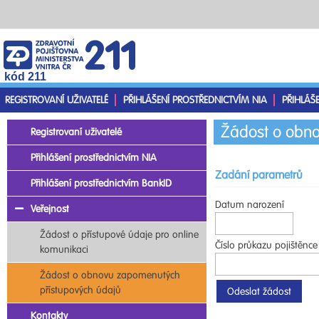
kód 211
REGISTROVANÍ UŽIVATELÉ
PŘIHLÁŠENÍ PROSTŘEDNICTVÍM NIA
PŘIHLÁŠ
Žádost o obno
Registrovaní uživatelé
Přihlášení prostřednictvím NIA
Zadání parametrů
Přihlášení prostřednictvím BankID
Datum narození
Veřejnost
Žádost o přístupové údaje pro online
Číslo průkazu pojištěnce
komunikaci
Žádost o obnovu zapomenutých
přístupových údajů
Kontakty