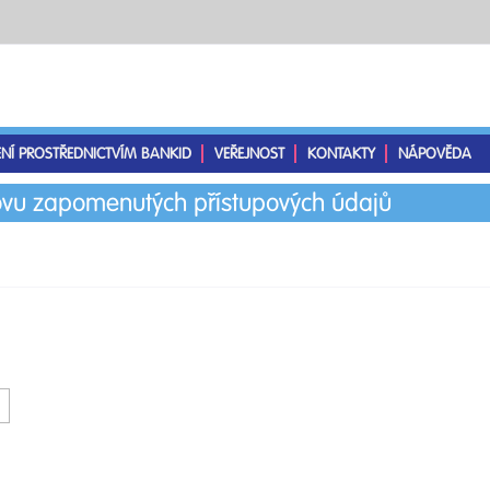
ENÍ PROSTŘEDNICTVÍM BANKID
VEŘEJNOST
KONTAKTY
NÁPOVĚDA
vu zapomenutých přístupových údajů