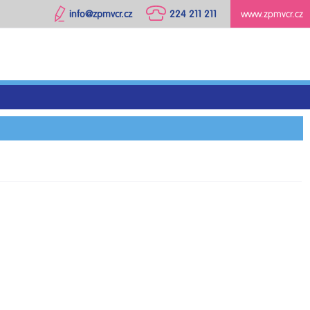
info@zpmvcr.cz
224 211 211
www.zpmvcr.cz