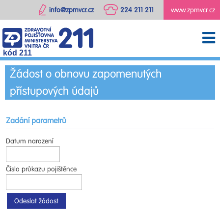
info@zpmvcr.cz
224 211 211
www.zpmvcr.cz
kód 211
Žádost o obnovu zapomenutých
přístupových údajů
Zadání parametrů
Datum narození
Číslo průkazu pojištěnce