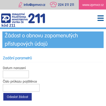
info@zpmvcr.cz
224 211 211
www.zpmvcr.cz
kód 211
Žádost o obnovu zapomenutých
přístupových údajů
Zadání parametrů
Datum narození
Číslo průkazu pojištěnce