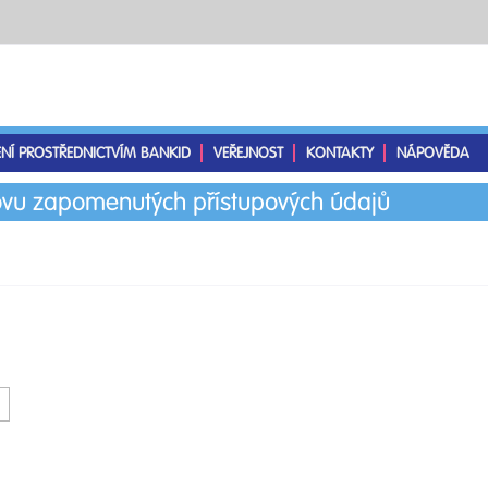
ENÍ PROSTŘEDNICTVÍM BANKID
VEŘEJNOST
KONTAKTY
NÁPOVĚDA
vu zapomenutých přístupových údajů