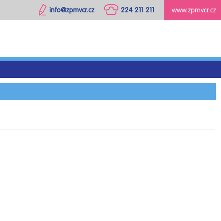
info@zpmvcr.cz
224 211 211
www.zpmvcr.cz