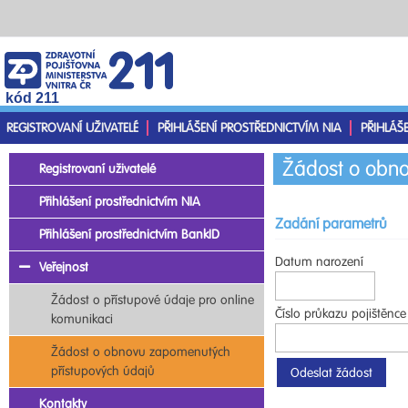
kód 211
REGISTROVANÍ UŽIVATELÉ
PŘIHLÁŠENÍ PROSTŘEDNICTVÍM NIA
PŘIHLÁŠ
Žádost o obno
Registrovaní uživatelé
Přihlášení prostřednictvím NIA
Zadání parametrů
Přihlášení prostřednictvím BankID
Datum narození
Veřejnost
Žádost o přístupové údaje pro online
Číslo průkazu pojištěnce
komunikaci
Žádost o obnovu zapomenutých
přístupových údajů
Kontakty