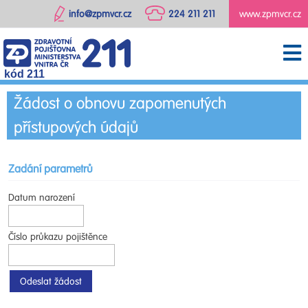
info@zpmvcr.cz
224 211 211
www.zpmvcr.cz
kód 211
Žádost o obnovu zapomenutých
přístupových údajů
Zadání parametrů
Datum narození
Číslo průkazu pojištěnce