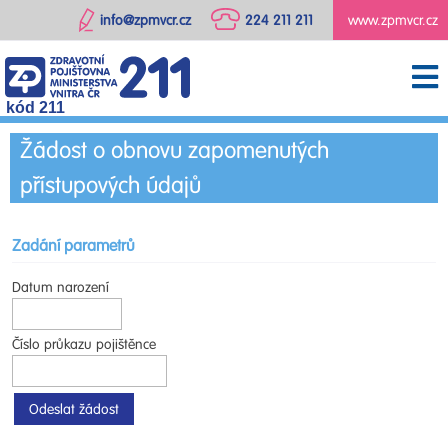
info@zpmvcr.cz
224 211 211
www.zpmvcr.cz
kód 211
Žádost o obnovu zapomenutých
přístupových údajů
Zadání parametrů
Datum narození
Číslo průkazu pojištěnce