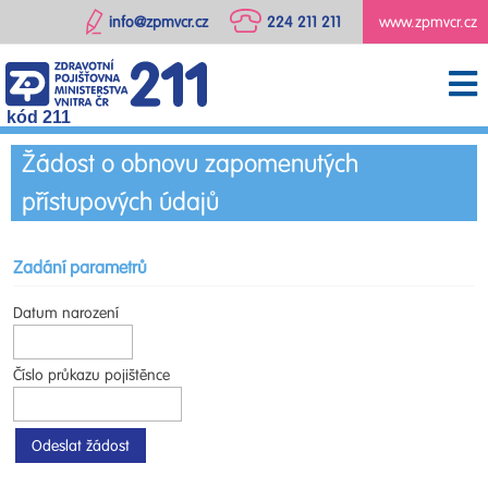
info@zpmvcr.cz
224 211 211
www.zpmvcr.cz
kód 211
Žádost o obnovu zapomenutých
přístupových údajů
Zadání parametrů
Datum narození
Číslo průkazu pojištěnce