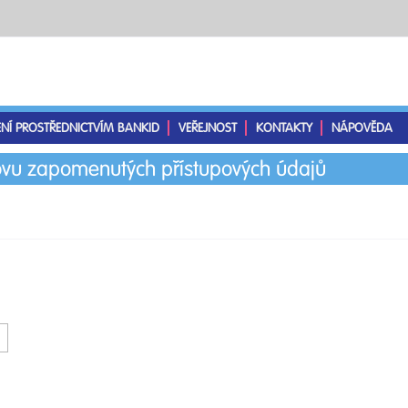
ENÍ PROSTŘEDNICTVÍM BANKID
VEŘEJNOST
KONTAKTY
NÁPOVĚDA
vu zapomenutých přístupových údajů