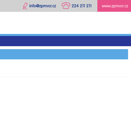
info@zpmvcr.cz
224 211 211
www.zpmvcr.cz