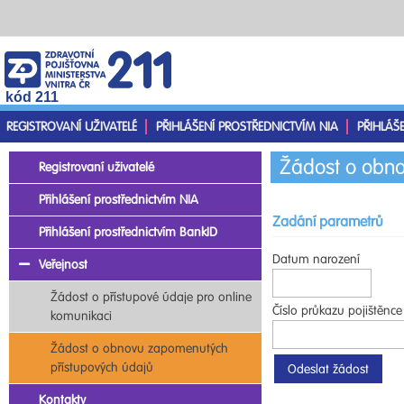
kód 211
REGISTROVANÍ UŽIVATELÉ
PŘIHLÁŠENÍ PROSTŘEDNICTVÍM NIA
PŘIHLÁŠ
Žádost o obno
Registrovaní uživatelé
Přihlášení prostřednictvím NIA
Zadání parametrů
Přihlášení prostřednictvím BankID
Datum narození
Veřejnost
Žádost o přístupové údaje pro online
Číslo průkazu pojištěnce
komunikaci
Žádost o obnovu zapomenutých
přístupových údajů
Kontakty