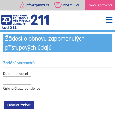
info@zpmvcr.cz
224 211 211
www.zpmvcr.cz
kód 211
Žádost o obnovu zapomenutých
přístupových údajů
Zadání parametrů
Datum narození
Číslo průkazu pojištěnce