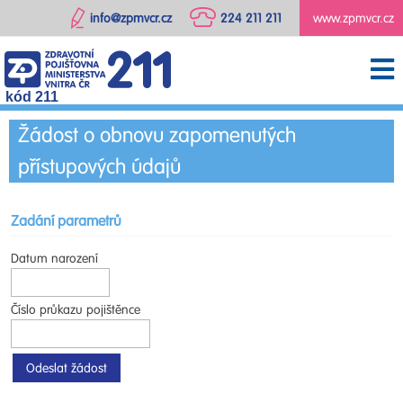
info@zpmvcr.cz
224 211 211
www.zpmvcr.cz
kód 211
Žádost o obnovu zapomenutých
přístupových údajů
Zadání parametrů
Datum narození
Číslo průkazu pojištěnce