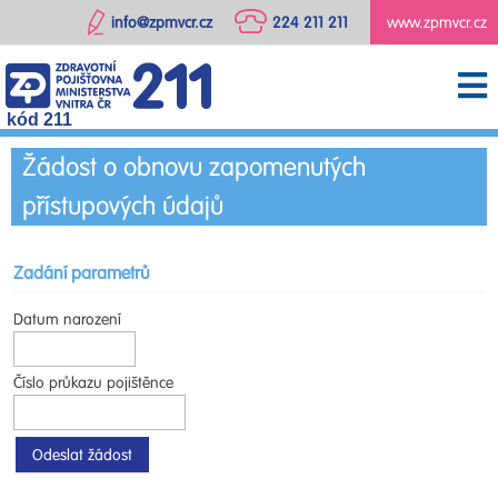
info@zpmvcr.cz
224 211 211
www.zpmvcr.cz
kód 211
Žádost o obnovu zapomenutých
přístupových údajů
Zadání parametrů
Datum narození
Číslo průkazu pojištěnce