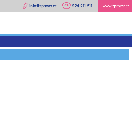
info@zpmvcr.cz
224 211 211
www.zpmvcr.cz