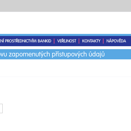
ENÍ PROSTŘEDNICTVÍM BANKID
VEŘEJNOST
KONTAKTY
NÁPOVĚDA
vu zapomenutých přístupových údajů