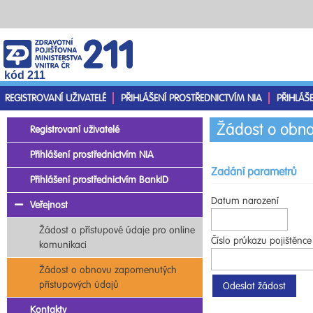
kód 211
REGISTROVANÍ UŽIVATELÉ
PŘIHLÁŠENÍ PROSTŘEDNICTVÍM NIA
PŘIHLÁŠ
Žádost o obno
Registrovaní uživatelé
Přihlášení prostřednictvím NIA
Zadání parametrů
Přihlášení prostřednictvím BankID
Datum narození
Veřejnost
Žádost o přístupové údaje pro online
Číslo průkazu pojištěnce
komunikaci
Žádost o obnovu zapomenutých
přístupových údajů
Kontakty