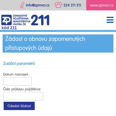
info@zpmvcr.cz
224 211 211
www.zpmvcr.cz
kód 211
Žádost o obnovu zapomenutých
přístupových údajů
Zadání parametrů
Datum narození
Číslo průkazu pojištěnce