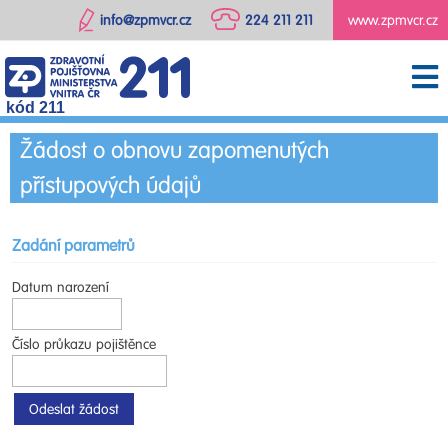
info@zpmvcr.cz
224 211 211
www.zpmvcr.cz
kód 211
Žádost o obnovu zapomenutých
přístupových údajů
Zadání parametrů
Datum narození
Číslo průkazu pojištěnce